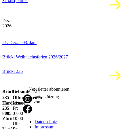
Zirkusquartier
Dez.
2026
21. Dez. – 03. Jan.
Brücki Weihnachtsferien 2026/2027
Brücki 235
Newsletter abonnieren
Brücki
Gebäude-
Mit
Unterstützung
235
Öffnungszeiten
von
Hardstrasse
Mo–
235
Fr:
8005
07:00–
Zürich
19:00
Datenschutz
Uhr
Impressum
T: +41
Sa: