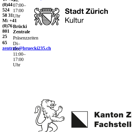
(0)44
07:00–
524
17:00
58 31
Uhr
M: +41
(0)76
Brücki
801
Zentrale
25
Präsenzzeiten
65
Di–
zentrale@bruecki235.ch
Do:
11:00–
17:00
Uhr