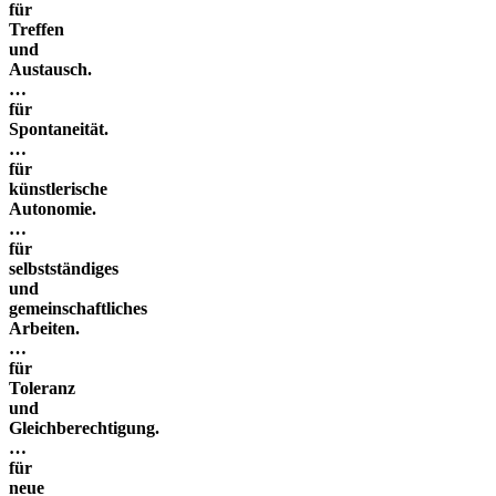
für
Treffen
und
Austausch.
…
für
Spontaneität.
…
für
künstlerische
Autonomie.
…
für
selbstständiges
und
gemeinschaftliches
Arbeiten.
…
für
Toleranz
und
Gleichberechtigung.
…
für
neue