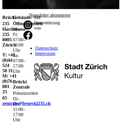
Newsletter abonnieren
Brücki
Gebäude-
Mit
Unterstützung
235
Öffnungszeiten
von
Hardstrasse
Mo–
235
Fr:
8005
07:00–
Zürich
19:00
Datenschutz
Uhr
Impressum
T: +41
Sa:
(0)44
07:00–
524
17:00
58 31
Uhr
M: +41
(0)76
Brücki
801
Zentrale
25
Präsenzzeiten
65
Di–
zentrale@bruecki235.ch
Do:
11:00–
17:00
Uhr